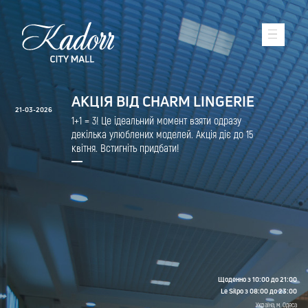
АКЦІЯ ВІД CHARM LINGERIE
21-03-2026
1+1 = 3! Це ідеальний момент взяти одразу
декілька улюблених моделей. Акція діє до 15
квітня. Встигніть придбати!
Щоденно з 10:00 до 21:00
Le Silpo з 08:00 до 23:00
Україна, м. Одеса