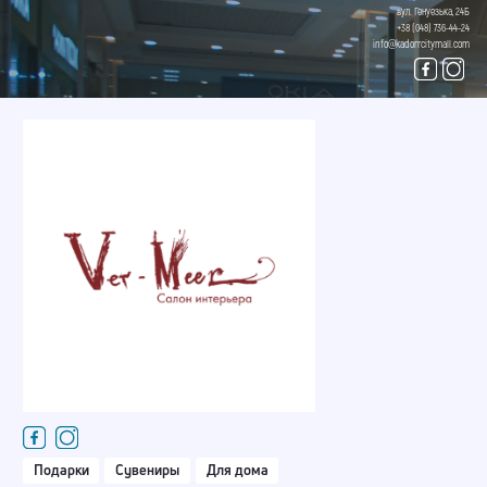
вул. Генуезька, 24Б
+38 (048) 736-44-24
info@kadorrcitymall.com
Подарки
Сувениры
Для дома