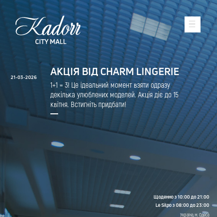
АКЦІЯ ВІД CHARM LINGERIE
21-03-2026
1+1 = 3! Це ідеальний момент взяти одразу
декілька улюблених моделей. Акція діє до 15
квітня. Встигніть придбати!
Щоденно з 10:00 до 21:00
Le Silpo з 08:00 до 23:00
Україна, м. Одеса