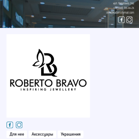
вул. Генуезька, 24Б
+38 (048) 736-44-24
info@kadorrcitymall.com
Для нее
Аксессуары
Украшения