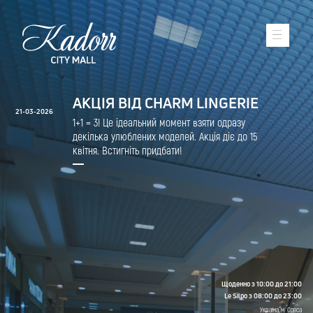
АКЦІЯ ВІД CHARM LINGERIE
21-03-2026
1+1 = 3! Це ідеальний момент взяти одразу
декілька улюблених моделей. Акція діє до 15
квітня. Встигніть придбати!
Щоденно з 10:00 до 21:00
Le Silpo з 08:00 до 23:00
Україна, м. Одеса