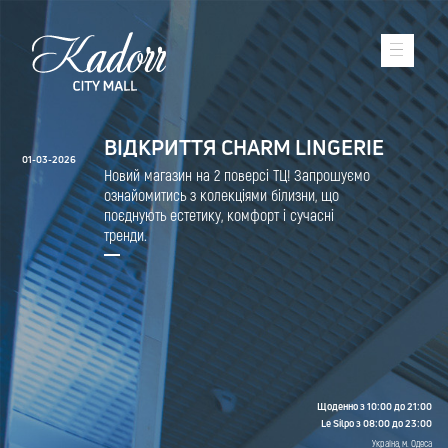
ВІДКРИТТЯ CHARM LINGERIE
01-03-2026
Новий магазин на 2 поверсі ТЦ! Запрошуємо
ознайомитись з колекціями білизни, що
поєднують естетику, комфорт і сучасні
тренди.
Щоденно з 10:00 до 21:00
Le Silpo з 08:00 до 23:00
Україна, м. Одеса